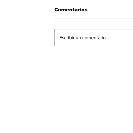
Comentarios
Escribir un comentario...
SIN LÍMITES | Puebla
Capital tuvo 17 Santos
Patronos
Suscríbete a nues