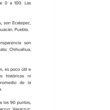
e 0 a 100. Las 
, son Ecatepec, 
huacán, Puebla.
nsparencia son 
to; Chihuahua, 
 es poco útil e 
históricos ni 
romedio de la 
a.
a los 90 puntos, 
cruz, Veracruz; 