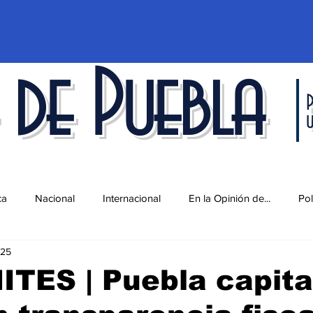
 de Puebla
P
ca
Nacional
Internacional
En la Opinión de...
Pol
025
d
Ciencia y Tecnología
Cultura
Economía
Espec
ITES | Puebla capital