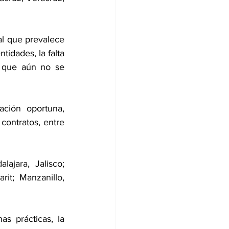
l que prevalece 
idades, la falta 
, que aún no se 
ción oportuna, 
contratos, entre 
ajara, Jalisco; 
t; Manzanillo, 
 prácticas, la 