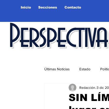
Inicio
Secciones
Contacto
Perspectiva
Últimas Noticias
Estado
Políti
Redacción.
3 dic 2
Educación
Ciudad
Salu
SIN LÍM