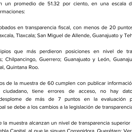
n un promedio de 51.32 por ciento, en una escala d
irmaciones:
obados en transparencia fiscal, con menos de 20 puntos
axcala, Tlaxcala; San Miguel de Allende, Guanajuato y Te
ipios que más perdieron posiciones en nivel de tra
s; Chilpancingo, Guerrero; Guanajuato y León, Guanajua
l, Quintana Roo.
s de la muestra de 60 cumplen con publicar información,
 ciudadano, tiene errores de acceso, no hay datos 
El desplome de más de 7 puntos en la evaluación p
al se debe a los cambios a la legislación de transparenci
 la muestra alcanzan un nivel de transparencia superior 
la Capital, al que le siguen Corregidora, Querétaro; Vera