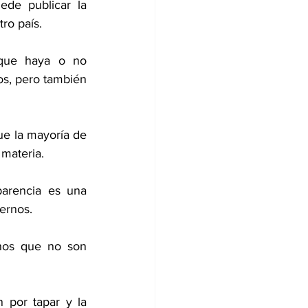
de publicar la 
ro país.
 que haya o no 
os, pero también 
e la mayoría de 
 materia.
parencia es una 
ernos.
os que no son 
 por tapar y la 