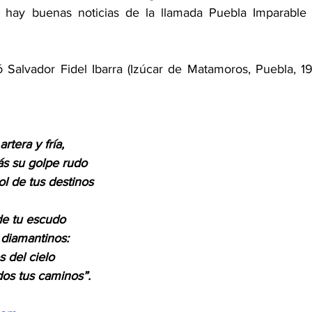
ra hay buenas noticias de la llamada Puebla Imparable 
ó Salvador Fidel Ibarra (Izúcar de Matamoros, Puebla, 19
rtera y fría,
ás su golpe rudo
l de tus destinos
de tu escudo
 diamantinos:
s del cielo
os tus caminos”.