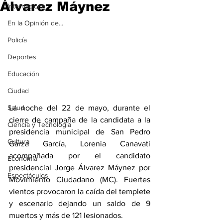
Álvarez Máynez
Internacional
En la Opinión de...
Policía
Deportes
Educación
Ciudad
La noche del 22 de mayo, durante el 
Salud
cierre de campaña de la candidata a la 
Ciencia y Tecnología
presidencia municipal de San Pedro 
Cultura
Garza García, Lorenia Canavati 
acompañada por el candidato 
Economía
presidencial Jorge Álvarez Máynez por 
Espectáculos
Movimiento Ciudadano (MC). Fuertes 
vientos provocaron la caída del templete 
y escenario dejando un saldo de 9 
muertos y más de 121 lesionados.