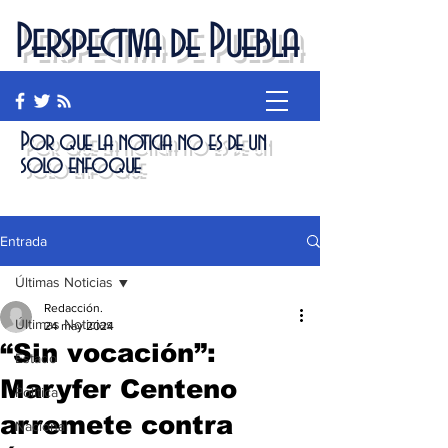
Perspectiva de Puebla
Por que la noticia no es de un
solo enfoque
Entrada
Últimas Noticias
Redacción.
Últimas Noticias
24 may 2024
“Sin vocación”:
Estado
Maryfer Centeno
Política
arremete contra
Nacional