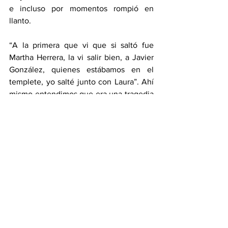
e incluso por momentos rompió en 
llanto.
“A la primera que vi que si saltó fue 
Martha Herrera, la vi salir bien, a Javier 
González, quienes estábamos en el 
templete, yo salté junto con Laura”. Ahí 
mismo entendimos que era una tragedia 
mayúscula, yo nunca había visto un 
fenómeno climático así, tan 
concentrado. Se ve en el video como 
volteo, son unos siete segundos. (...) 
Fueron ruidos muy extraños y fue muy 
rápido que se movió todo”.
**Con información de INFOBAE
Espectáculos