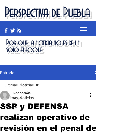
Perspectiva de Puebla
Por que la noticia no es de un
solo enfoque
Entrada
Últimas Noticias
Redacción.
Últimas Noticias
26 jun
SSP y DEFENSA
Estado
realizan operativo de
Política
revisión en el penal de
Nacional