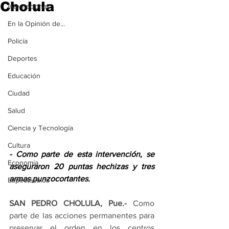
Cholula
Internacional
En la Opinión de...
Policía
Deportes
Educación
Ciudad
Salud
Ciencia y Tecnología
Cultura
- Como parte de esta intervención, se 
Economía
aseguraron 20 puntas hechizas y tres 
armas punzocortantes.
Espectáculos
SAN PEDRO CHOLULA, Pue.-
 Como 
parte de las acciones permanentes para 
preservar el orden en los centros 