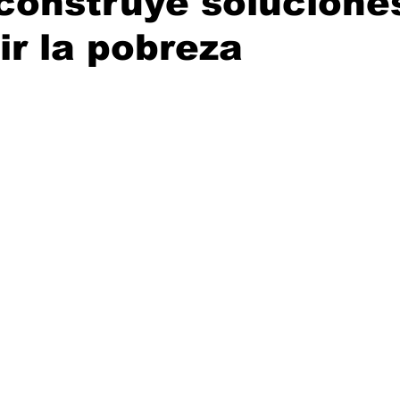
 construye solucione
r la pobreza