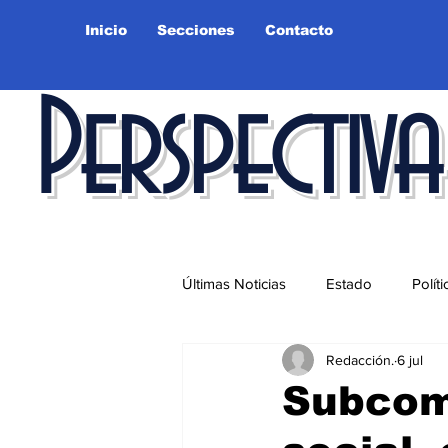
Inicio
Secciones
Contacto
Perspectiva
Últimas Noticias
Estado
Políti
Redacción.
6 jul
Educación
Ciudad
Salu
Subcomi