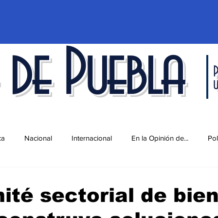
 de Puebla
P
ca
Nacional
Internacional
En la Opinión de...
Pol
d
Ciencia y Tecnología
Cultura
Economía
Espec
té sectorial de bie