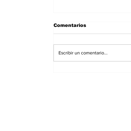
Comentarios
Escribir un comentario...
Desde Puebla, la
presidenta Sheinbaum
arrancará la Jornada
Nacional de
Suscríbete a nues
Reforestación