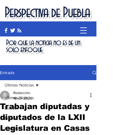
Perspectiva de Puebla
Por que la noticia no es de un
solo enfoque
Entrada
Últimas Noticias
Redacción.
Últimas Noticias
16 abr 2025
Trabajan diputadas y
Estado
diputados de la LXII
Política
Legislatura en Casas
Nacional