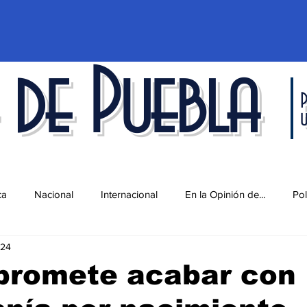
 de Puebla
P
ca
Nacional
Internacional
En la Opinión de...
Pol
024
d
Ciencia y Tecnología
Cultura
Economía
Espec
promete acabar con