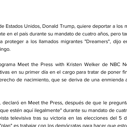
 de Estados Unidos, Donald Trump, quiere deportar a los m
te en el país durante su mandato de cuatro años, pero ta
a proteger a los llamados migrantes "Dreamers", dijo en
ingo.
rograma Meet the Press with Kristen Welker de NBC N
vas en su primer día en el cargo para tratar de poner fin
erecho de nacimiento, que se deriva de una enmienda a 
, declaró en Meet the Press, después de que le pregunta
s que estén aquí ilegalmente" durante su mandato de cuat
sta televisiva tras su victoria en las elecciones del 5 
plan" es trabajar con los demócratas para hacer que esto