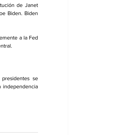
ución de Janet 
oe Biden. Biden 
temente a la Fed 
ntral.
residentes se 
n independencia 