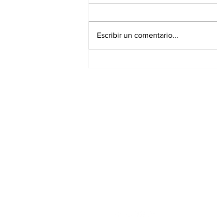
Escribir un comentario...
Adolescente de 14 años
mata a sus abuelos y a
cinco personas en un
colegio de Tailandia
Suscríbete a nues