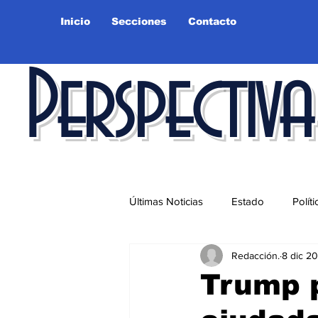
Inicio
Secciones
Contacto
Perspectiva
Últimas Noticias
Estado
Políti
Redacción.
8 dic 2
Educación
Ciudad
Salu
Trump 