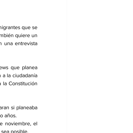
igrantes que se 
mbién quiere un 
 una entrevista 
ews que planea 
 a la ciudadanía 
la Constitución 
ran si planeaba 
ro años.
de noviembre, el 
 sea posible.