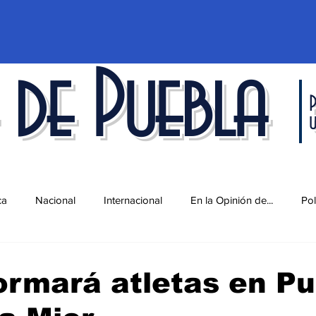
 de Puebla
P
ca
Nacional
Internacional
En la Opinión de...
Pol
d
Ciencia y Tecnología
Cultura
Economía
Espec
rmará atletas en Pu