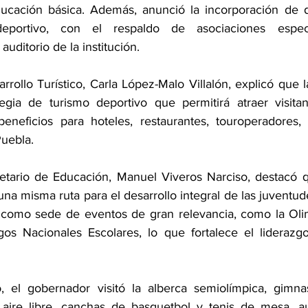
ducación básica. Además, anunció la incorporación de d
deportivo, con el respaldo de asociaciones especi
uditorio de la institución.
rrollo Turístico, Carla López-Malo Villalón, explicó que
egia de turismo deportivo que permitirá atraer visitan
eneficios para hoteles, restaurantes, touroperadores, 
Puebla.
retario de Educación, Manuel Viveros Narciso, destacó 
na misma ruta para el desarrollo integral de las juventu
 como sede de eventos de gran relevancia, como la Olim
 Nacionales Escolares, lo que fortalece el liderazgo
, el gobernador visitó la alberca semiolímpica, gimnasi
l aire libre, canchas de basquetbol y tenis de mesa, aud