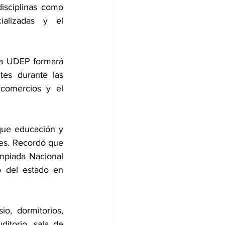
isciplinas como 
alizadas y el 
 la UDEP formará 
tes durante las 
comercios y el 
que educación y 
des. Recordó que 
piada Nacional 
 del estado en 
o, dormitorios, 
itorio, sala de 