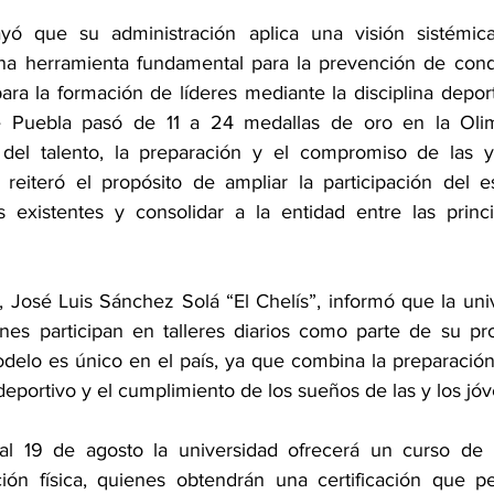
ó que su administración aplica una visión sistémica 
a herramienta fundamental para la prevención de condu
ara la formación de líderes mediante la disciplina deport
ue Puebla pasó de 11 a 24 medallas de oro en la Olim
el talento, la preparación y el compromiso de las y l
reiteró el propósito de ampliar la participación del e
as existentes y consolidar a la entidad entre las princi
 José Luis Sánchez Solá “El Chelís”, informó que la univ
nes participan en talleres diarios como parte de su pro
delo es único en el país, ya que combina la preparació
 deportivo y el cumplimiento de los sueños de las y los jó
l 19 de agosto la universidad ofrecerá un curso de 
ón física, quienes obtendrán una certificación que per