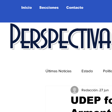
Inicio
Secciones
Contacto
Perspectiva
Últimas Noticias
Estado
Políti
Redacción.
27 jun
Educación
Ciudad
Salu
UDEP fo