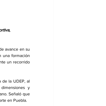
rtiva, 
de avance en su 
n una formación 
nte un recorrido 
o de la UDEP, al 
dimensiones y 
cano. Señaló que 
orte en Puebla.