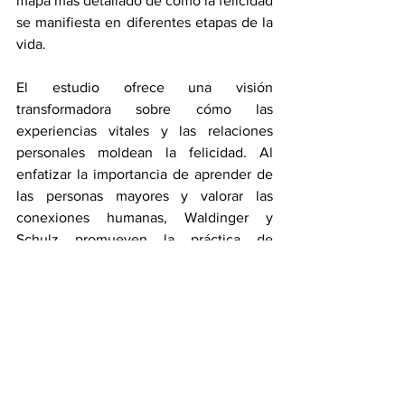
mapa más detallado de cómo la felicidad 
se manifiesta en diferentes etapas de la 
vida.
El estudio ofrece una visión 
transformadora sobre cómo las 
experiencias vitales y las relaciones 
personales moldean la felicidad. Al 
enfatizar la importancia de aprender de 
las personas mayores y valorar las 
conexiones humanas, Waldinger y 
Schulz promueven la práctica de 
priorizar la positividad y el aprendizaje 
continuo a lo largo de todas las fases de 
la vida.
Finalmente, los especialistas invitan a 
adoptar una perspectiva más amplia de 
la vida, ya que esto puede ayudar a 