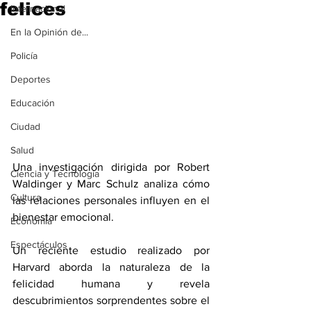
felices
Internacional
En la Opinión de...
Policía
Deportes
Educación
Ciudad
Salud
Una investigación dirigida por Robert 
Ciencia y Tecnología
Waldinger y Marc Schulz analiza cómo 
Cultura
las relaciones personales influyen en el 
bienestar emocional.
Economía
Espectáculos
Un reciente estudio realizado por 
Harvard aborda la naturaleza de la 
felicidad humana y revela 
descubrimientos sorprendentes sobre el 