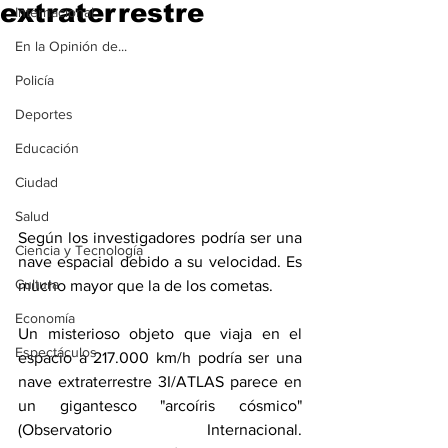
extraterrestre
Internacional
En la Opinión de...
Policía
Deportes
Educación
Ciudad
Salud
Según los investigadores podría ser una 
Ciencia y Tecnología
nave espacial debido a su velocidad. Es 
Cultura
mucho mayor que la de los cometas.
Economía
Un misterioso objeto que viaja en el 
Espectáculos
espacio a 217.000 km/h podría ser una 
nave extraterrestre 3I/ATLAS parece en 
un gigantesco "arcoíris cósmico" 
(Observatorio Internacional. 