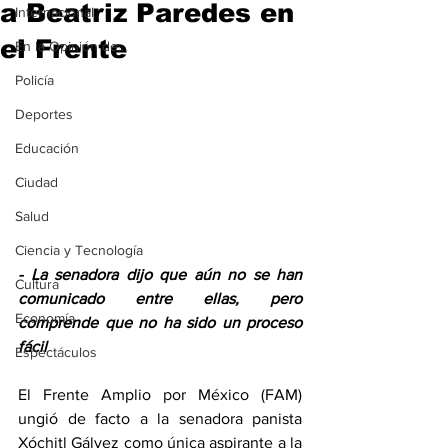
a Beatriz Paredes en
Internacional
el Frente
En la Opinión de...
Policía
Deportes
Educación
Ciudad
Salud
Ciencia y Tecnología
- La senadora dijo que aún no se han 
Cultura
comunicado entre ellas, pero 
Economía
comprende que no ha sido un proceso 
fácil
Espectáculos
El Frente Amplio por México (FAM) 
ungió de facto a la senadora panista 
Xóchitl Gálvez como única aspirante a la 