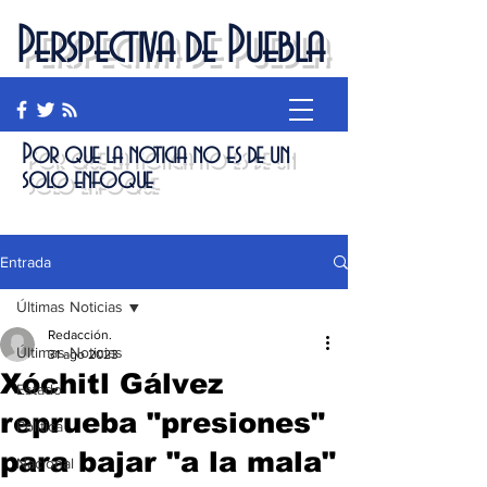
Perspectiva de Puebla
Por que la noticia no es de un
solo enfoque
Entrada
Últimas Noticias
Redacción.
Últimas Noticias
31 ago 2023
Xóchitl Gálvez
Estado
reprueba "presiones"
Política
para bajar "a la mala"
Nacional