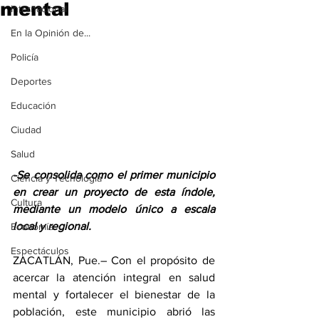
mental
Internacional
En la Opinión de...
Policía
Deportes
Educación
Ciudad
Salud
-Se consolida como el primer municipio 
Ciencia y Tecnología
en crear un proyecto de esta índole, 
Cultura
mediante un modelo único a escala 
local y regional.
Economía
Espectáculos
ZACATLÁN, Pue.– Con el propósito de 
acercar la atención integral en salud 
mental y fortalecer el bienestar de la 
población, este municipio abrió las 