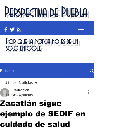
Perspectiva de Puebla
Por que la noticia no es de un
solo enfoque
Entrada
Últimas Noticias
Redacción.
Últimas Noticias
9 may
Zacatlán sigue
Estado
ejemplo de SEDIF en
Política
cuidado de salud
Nacional