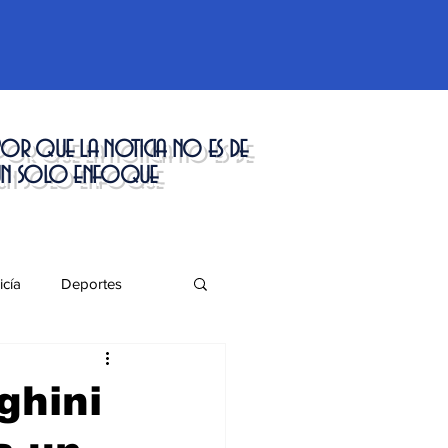
or que la noticia no es de
un solo enfoque
icía
Deportes
táculos
ghini