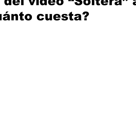
del video “Soltera” 
uánto cuesta?