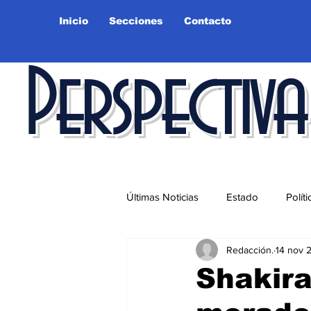
Inicio
Secciones
Contacto
Perspectiva
Últimas Noticias
Estado
Políti
Redacción.
14 nov 
Educación
Ciudad
Salu
Shakira