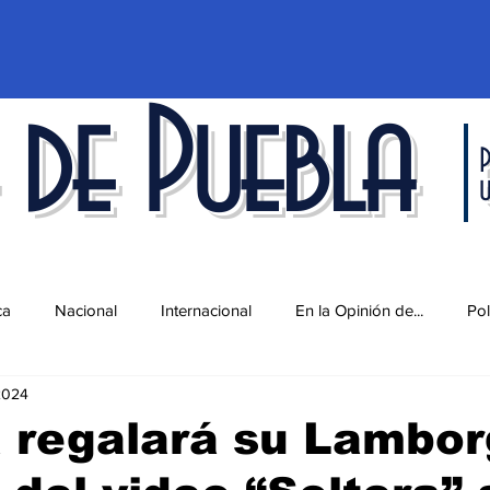
 de Puebla
P
ca
Nacional
Internacional
En la Opinión de...
Pol
2024
d
Ciencia y Tecnología
Cultura
Economía
Espec
 regalará su Lambor