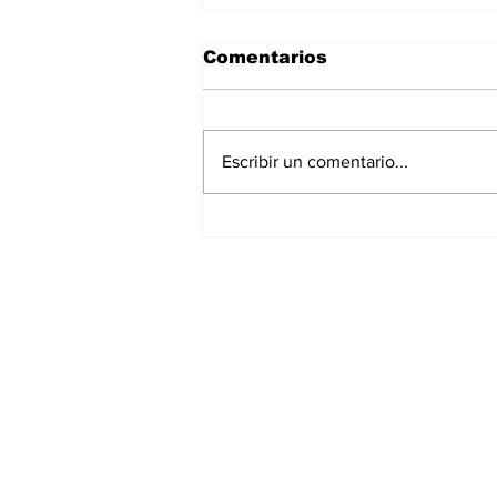
Comentarios
Escribir un comentario...
Fallece una de las
grandes estrellas del
cine mexicano a los 95
años
Suscríbete a nues