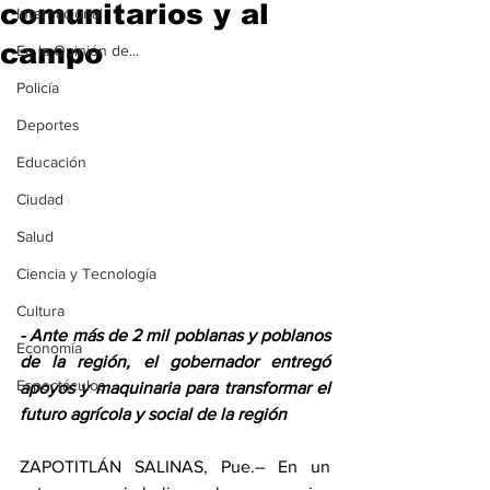
comunitarios y al
Internacional
campo
En la Opinión de...
Policía
Deportes
Educación
Ciudad
Salud
Ciencia y Tecnología
Cultura
- Ante más de 2 mil poblanas y poblanos 
Economía
de la región, el gobernador entregó 
Espectáculos
apoyos y maquinaria para transformar el 
futuro agrícola y social de la región
ZAPOTITLÁN SALINAS, Pue.– En un 