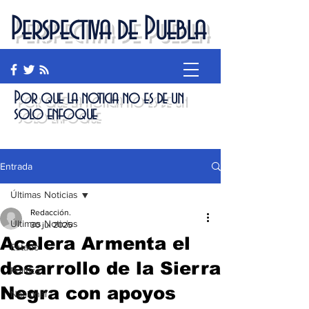
Perspectiva de Puebla
Por que la noticia no es de un
solo enfoque
Entrada
Últimas Noticias
Redacción.
Últimas Noticias
30 jul 2025
Acelera Armenta el
Estado
desarrollo de la Sierra
Política
Negra con apoyos
Nacional