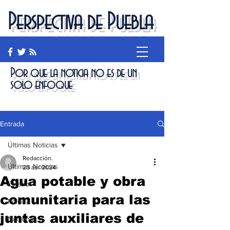
Perspectiva de Puebla
Por que la noticia no es de un
solo enfoque
Entrada
Últimas Noticias
Redacción.
Últimas Noticias
23 abr 2024
Agua potable y obra
Estado
comunitaria para las
Política
juntas auxiliares de
Nacional