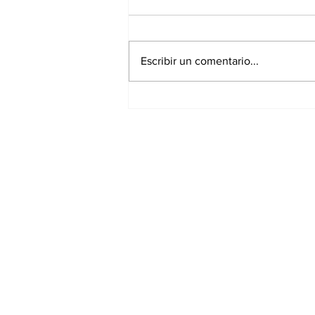
Escribir un comentario...
Gobierno Estatal y
Congreso acuerdan
mesas de trabajo con
motociclistas para
Suscríbete a nues
analizar la Ley de
Movilidad