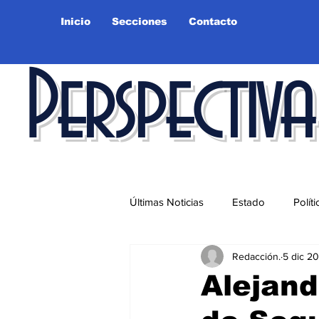
Inicio
Secciones
Contacto
Perspectiva
Últimas Noticias
Estado
Políti
Redacción.
5 dic 2
Educación
Ciudad
Salu
Alejand