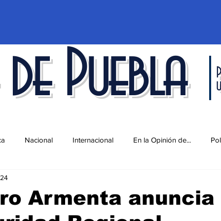
 de Puebla
P
ca
Nacional
Internacional
En la Opinión de...
Pol
024
d
Ciencia y Tecnología
Cultura
Economía
Espec
ro Armenta anuncia