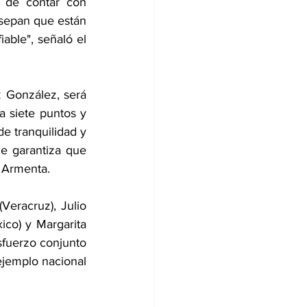
 de contar con 
sepan que están 
ble", señaló el 
 González, será 
 siete puntos y 
e tranquilidad y 
e garantiza que 
ó Armenta.
eracruz), Julio 
co) y Margarita 
sfuerzo conjunto 
jemplo nacional 