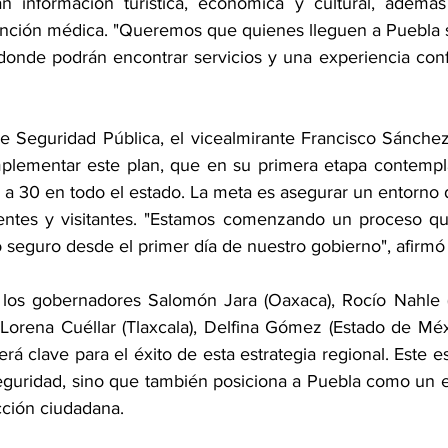
n información turística, económica y cultural, además
ención médica. "Queremos que quienes lleguen a Puebla 
donde podrán encontrar servicios y una experiencia confia
 de Seguridad Pública, el vicealmirante Francisco Sánchez
plementar este plan, que en su primera etapa contempla
a 30 en todo el estado. La meta es asegurar un entorno d
dentes y visitantes. "Estamos comenzando un proceso qu
 seguro desde el primer día de nuestro gobierno", afirm
los gobernadores Salomón Jara (Oaxaca), Rocío Nahle (V
Lorena Cuéllar (Tlaxcala), Delfina Gómez (Estado de Méxi
rá clave para el éxito de esta estrategia regional. Este e
seguridad, sino que también posiciona a Puebla como un e
cción ciudadana.