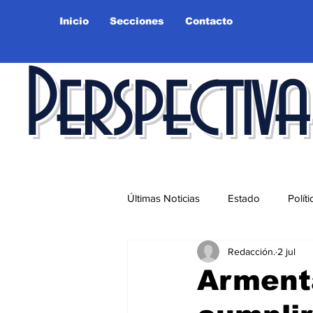
Inicio
Secciones
Contacto
Perspectiva
Últimas Noticias
Estado
Políti
Redacción.
2 jul
Educación
Ciudad
Salu
Armenta