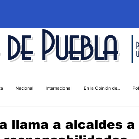
 de Puebla
P
ca
Nacional
Internacional
En la Opinión de...
Pol
d
Ciencia y Tecnología
Cultura
Economía
Espec
 llama a alcaldes a