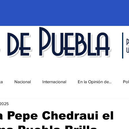
 de Puebla
P
ca
Nacional
Internacional
En la Opinión de...
Pol
 2025
d
Ciencia y Tecnología
Cultura
Economía
Espec
 Pepe Chedraui el