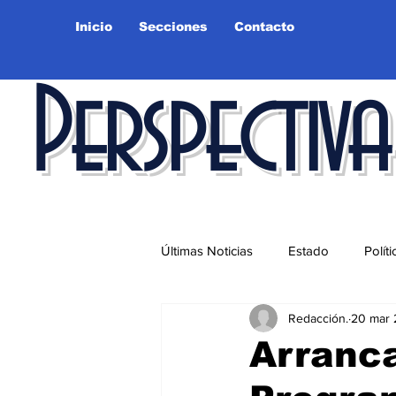
Inicio
Secciones
Contacto
Perspectiva
Últimas Noticias
Estado
Políti
Redacción.
20 mar
Educación
Ciudad
Salu
Arranca