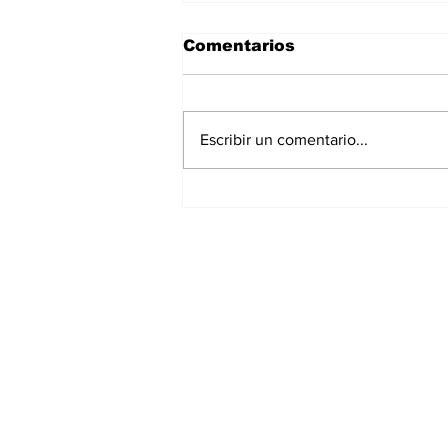
Comentarios
Escribir un comentario...
Chedraui entrega más
de 10 mil despensas del
programa “Alimentación
Imparable”
Suscríbete a nues