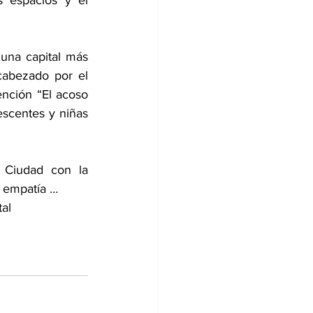
na capital más 
cabezado por el 
nción “El acoso 
escentes y niñas 
 Ciudad con la 
a empatía …
tal