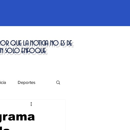
or que la noticia no es de
un solo enfoque
icía
Deportes
táculos
grama