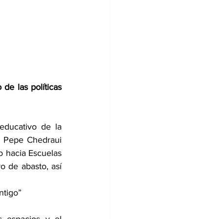
e las políticas 
educativo de la 
, Pepe Chedraui 
 hacia Escuelas 
o de abasto, así 
ntigo”
 espacios y el 