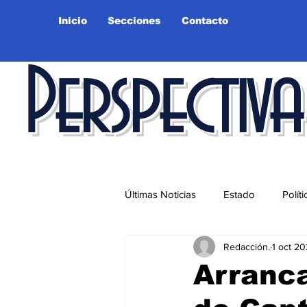
Inicio
Secciones
Contacto
Perspectiva
Últimas Noticias
Estado
Políti
Redacción.
1 oct 2
Educación
Ciudad
Salu
Arranc