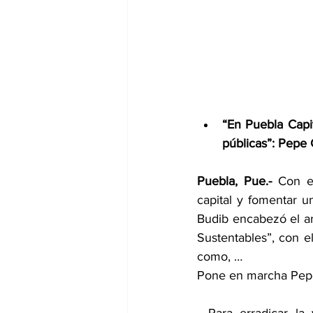
“En Puebla Capit
públicas”: Pepe
Puebla, Pue.-
 Con el
capital y fomentar u
Budib encabezó el ar
Sustentables”, con el
como, …
Pone en marcha Pepe
- Para erradicar la