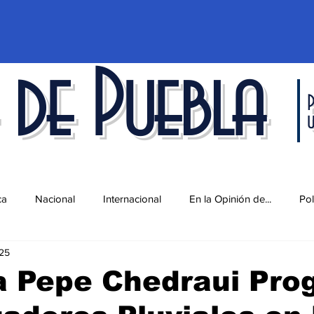
 de Puebla
P
ca
Nacional
Internacional
En la Opinión de...
Pol
025
d
Ciencia y Tecnología
Cultura
Economía
Espec
a Pepe Chedraui Pro