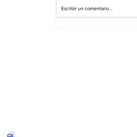
Escribir un comentario...
Continúa Chedraui con
monitoreo ante
temporada de lluvias
desde la DGERI
Suscríbete a nues