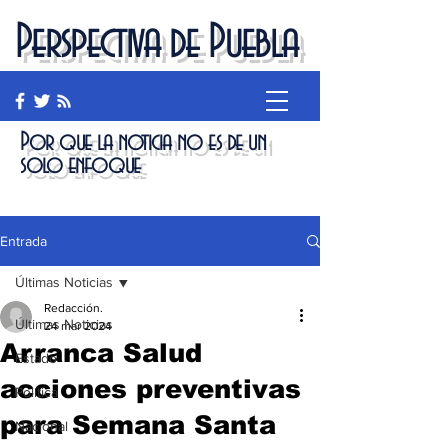
Perspectiva de Puebla
Por que la noticia no es de un
solo enfoque
Entrada
Últimas Noticias
Redacción.
Últimas Noticias
24 mar 2024
Arranca Salud
Estado
acciones preventivas
Política
para Semana Santa
Nacional