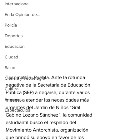
Internacional
En la Opinión de...
Policía
Deportes
Educación
Ciudad
Salud
Tecomatlán, Puebla. Ante la rotunda 
Ciencia y Tecnología
negativa de la Secretaría de Educación 
Cultura
Pública (SEP) a negarse, durante varios 
Economía
meses, a atender las necesidades más 
urgentes del Jardín de Niños “Gral. 
Espectáculos
Gabino Lozano Sánchez”, la comunidad 
estudiantil buscó el respaldo del 
Movimiento Antorchista, organización 
que brindó su apoyo en favor de los 