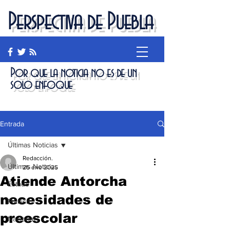
Perspectiva de Puebla
Por que la noticia no es de un
solo enfoque
Entrada
Últimas Noticias
Redacción.
Últimas Noticias
25 ene 2025
Atiende Antorcha
Estado
necesidades de
Política
preescolar
Nacional