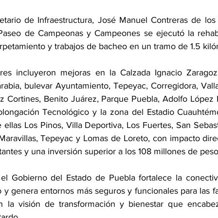
retario de Infraestructura, José Manuel Contreras de los 
Paseo de Campeonas y Campeones se ejecutó la rehabili
rpetamiento y trabajos de bacheo en un tramo de 1.5 kiló
ores incluyeron mejoras en la Calzada Ignacio Zaragoza
rabia, bulevar Ayuntamiento, Tepeyac, Corregidora, Vallad
iz Cortines, Benito Juárez, Parque Puebla, Adolfo López 
olongación Tecnológico y la zona del Estadio Cuauhtémo
 ellas Los Pinos, Villa Deportiva, Los Fuertes, San Sebast
 Maravillas, Tepeyac y Lomas de Loreto, con impacto dire
tantes y una inversión superior a los 108 millones de peso
el Gobierno del Estado de Puebla fortalece la conectivi
 y genera entornos más seguros y funcionales para las fam
 la visión de transformación y bienestar que encabeza
ardo.