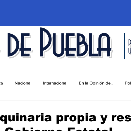
 de Puebla
P
ca
Nacional
Internacional
En la Opinión de...
Pol
d
Ciencia y Tecnología
Cultura
Economía
Espec
uinaria propia y re