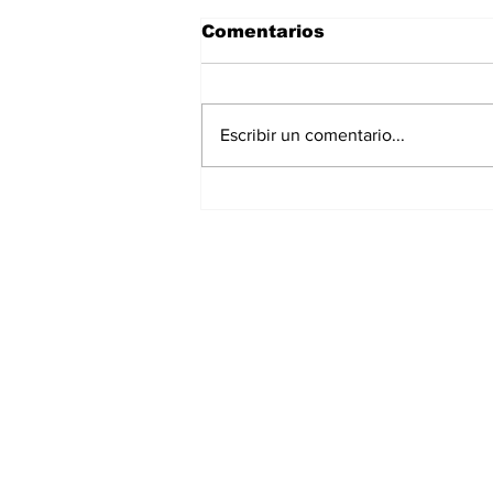
Comentarios
Escribir un comentario...
Gobierno estatal,
SEMAR y DEFENSA
llevan salud y bienestar
a Texmelucan
Suscríbete a nues