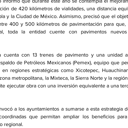
tivo informó que durante este año se contempla el mejoram
ción de 420 kilómetros de vialidades, una distancia equi
bla y la Ciudad de México. Asimismo, precisó que el objet
ntre 400 y 500 kilómetros de pavimentación para que, a
atal, toda la entidad cuente con pavimentos nuevos
 cuenta con 13 trenes de pavimento y una unidad ad
espaldo de Petróleos Mexicanos (Pemex), equipo que permi
s en regiones estratégicas como Xicotepec, Huauchinang
 zona metropolitana, la Mixteca, la Sierra Norte y la región
e ejecutar obra con una inversión equivalente a una terc
nvocó a los ayuntamientos a sumarse a esta estrategia de 
oordinadas que permitan ampliar los beneficios para 
lo regional.