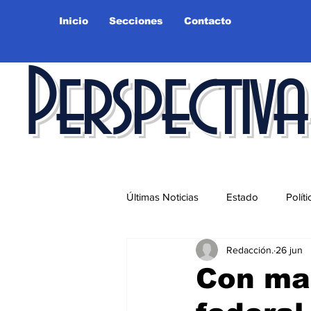
Inicio
Secciones
Contacto
Perspectiva
Últimas Noticias
Estado
Políti
Redacción.
26 jun
Educación
Ciudad
Salu
Con maq