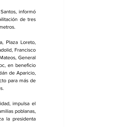
Santos, informó 
tación de tres 
metros.
, Plaza Loreto, 
olid, Francisco 
Mateos, General 
c, en beneficio 
ián de Aparicio, 
cto para más de 
s.
dad, impulsa el 
ilias poblanas, 
 la presidenta 