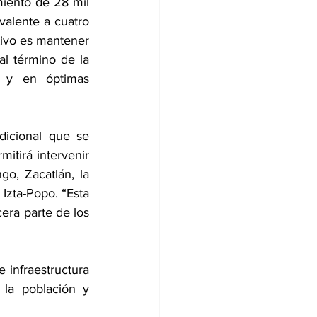
iento de 28 mil 
valente a cuatro 
ivo es mantener 
l término de la 
 y en óptimas 
icional que se 
tirá intervenir 
o, Zacatlán, la 
 Izta-Popo. “Esta 
era parte de los 
infraestructura 
la población y 