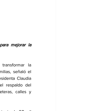
ara mejorar la 
ransformar la 
ilias, señaló el 
sidenta Claudia 
l respaldo del 
eras, calles y 