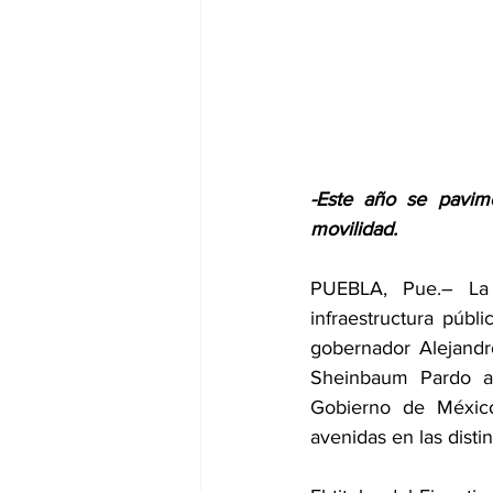
-Este año se pavime
movilidad.
PUEBLA, Pue.– La e
infraestructura públi
gobernador Alejandr
Sheinbaum Pardo al 
Gobierno de México 
avenidas en las disti