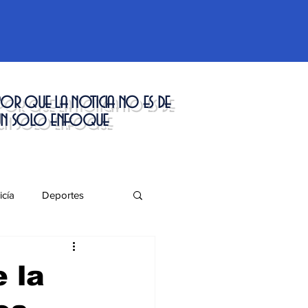
or que la noticia no es de
un solo enfoque
icía
Deportes
táculos
 la