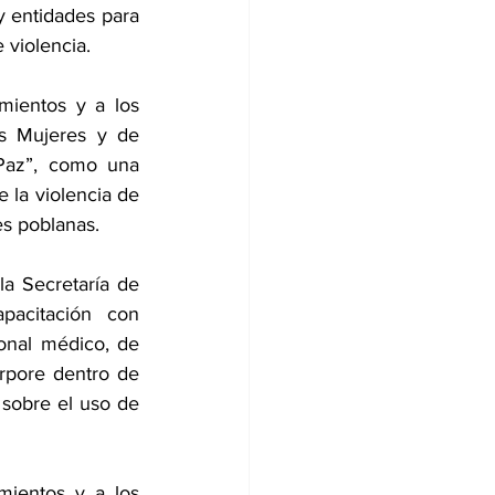
y entidades para 
 violencia.
ientos y a los 
s Mujeres y de 
Paz”, como una 
 la violencia de 
es poblanas.
a Secretaría de 
acitación con 
onal médico, de 
orpore dentro de 
 sobre el uso de 
ientos y a los 