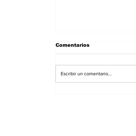
Comentarios
Escribir un comentario...
Gobierno Estatal y
Congreso acuerdan
mesas de trabajo con
motociclistas para
Suscríbete a nues
analizar la Ley de
Movilidad