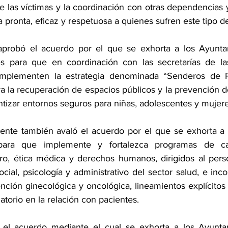
e las víctimas y la coordinación con otras dependencias 
 pronta, eficaz y respetuosa a quienes sufren este tipo de
aprobó el acuerdo por el que se exhorta a los Ayuntam
s para que en coordinación con las secretarías de la
 implementen la estrategia denominada “Senderos de 
ra la recuperación de espacios públicos y la prevención de
antizar entornos seguros para niñas, adolescentes y mujer
nte también avaló el acuerdo por el que se exhorta a l
para que implemente y fortalezca programas de cap
ro, ética médica y derechos humanos, dirigidos al pers
ocial, psicología y administrativo del sector salud, e inc
nción ginecológica y oncológica, lineamientos explícitos
atorio en la relación con pacientes.
 el acuerdo mediante el cual se exhorta a los Ayuntam