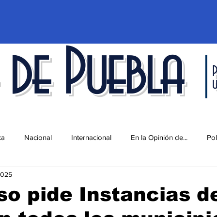
 de Puebla
P
ca
Nacional
Internacional
En la Opinión de...
Pol
2025
d
Ciencia y Tecnología
Cultura
Economía
Espec
o pide Instancias de