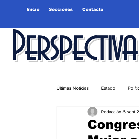
Inicio
Secciones
Contacto
Perspectiva
Últimas Noticias
Estado
Políti
Redacción.
5 sept 
Educación
Ciudad
Salu
Congres