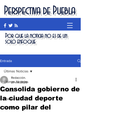
Perspectiva de Puebla
Por que la noticia no es de un
solo enfoque
Entrada
Últimas Noticias
Redacción.
Últimas Noticias
27 oct 2025
Consolida gobierno de
Estado
la ciudad deporte
Política
como pilar del
Nacional