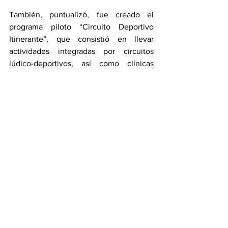
También, puntualizó, fue creado el 
programa piloto “Circuito Deportivo 
Itinerante”, que consistió en llevar 
actividades integradas por circuitos 
lúdico-deportivos, así como clínicas 
deportivas en futbol, baloncesto, 
pickleball y beisbol en colaboración con 
Pericos de Puebla y, en enero, el 
Gobierno de la Ciudad se afilió a la Red 
de Ciudades Deporte y Desarrollo en 
América Latina avalada por la UNESCO. 
En la comparecencia participaron las 
regidoras y regidores, Ivon Enríquez, 
Marcela Montealegre Villagrán, Maricela 
Reyes Rosete, Mariela Solís Rondero, 
Mayte Rivera Vivanco, Carlos Montiel 
Solana, Gabriel Biestro Medinilla, 