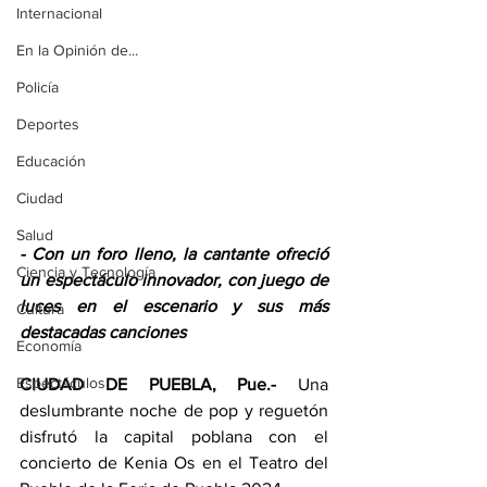
Internacional
En la Opinión de...
Policía
Deportes
Educación
Ciudad
Salud
- Con un foro lleno, la cantante ofreció 
Ciencia y Tecnología
un espectáculo innovador, con juego de 
luces en el escenario y sus más 
Cultura
destacadas canciones
Economía
Espectáculos
CIUDAD DE PUEBLA, Pue.-
 Una 
deslumbrante noche de pop y reguetón 
disfrutó la capital poblana con el 
concierto de Kenia Os en el Teatro del 