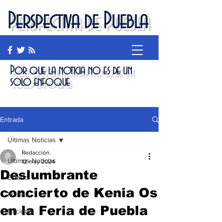
Perspectiva de Puebla
Por que la noticia no es de un
solo enfoque
Entrada
Últimas Noticias
Redacción.
Últimas Noticias
12 may 2024
Deslumbrante
Estado
concierto de Kenia Os
Política
en la Feria de Puebla
Nacional