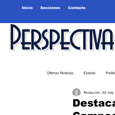
Inicio
Secciones
Contacto
Perspectiva
Últimas Noticias
Estado
Políti
Redacción.
30 may
Educación
Ciudad
Salu
Destaca