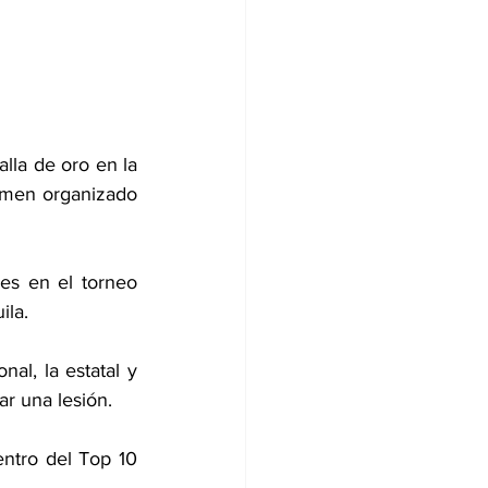
lla de oro en la 
amen organizado 
es en el torneo 
ila.
al, la estatal y 
r una lesión.
ntro del Top 10 