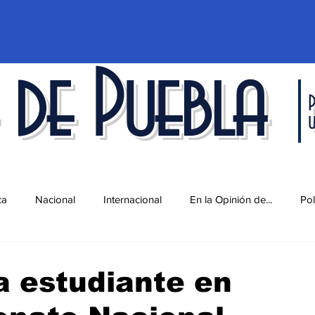
 de Puebla
P
ca
Nacional
Internacional
En la Opinión de...
Pol
d
Ciencia y Tecnología
Cultura
Economía
Espec
 estudiante en