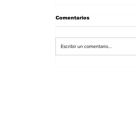
Comentarios
Escribir un comentario...
Promueve académico
BUAP proyecto hídrico
regional
Suscríbete a nues