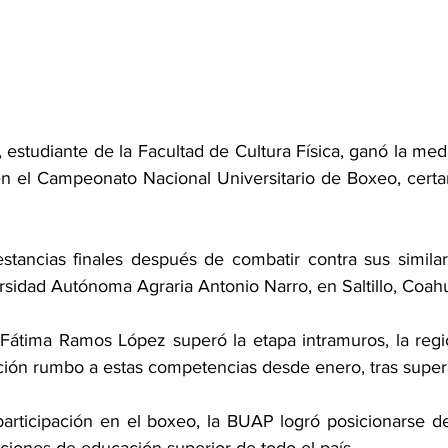
studiante de la Facultad de Cultura Física, ganó la meda
en el Campeonato Nacional Universitario de Boxeo, cert
 estancias finales después de combatir contra sus similar
rsidad Autónoma Agraria Antonio Narro, en Saltillo, Coahu
Fátima Ramos López superó la etapa intramuros, la region
ón rumbo a estas competencias desde enero, tras supera
rticipación en el boxeo, la BUAP logró posicionarse de
uciones de educación superior de todo el país.