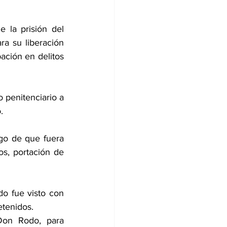
la prisión del 
a su liberación 
ación en delitos 
 penitenciario a 
.
go de que fuera 
os, portación de 
o fue visto con 
etenidos.
Don Rodo, para 