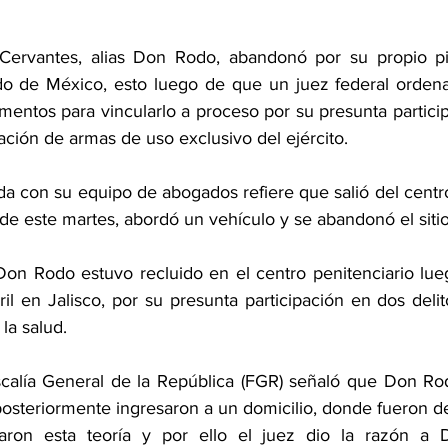
rvantes, alias Don Rodo, abandonó por su propio pie 
ado de México, esto luego de que un juez federal ordenar
mentos para vincularlo a proceso por su presunta particip
tación de armas de uso exclusivo del ejército.
a con su equipo de abogados refiere que salió del centro
de este martes, abordó un vehículo y se abandonó el sitio
on Rodo estuvo recluido en el centro penitenciario lue
il en Jalisco, por su presunta participación en dos delit
la salud.
iscalía General de la República (FGR) señaló que Don Rod
steriormente ingresaron a un domicilio, donde fueron d
baron esta teoría y por ello el juez dio la razón a 