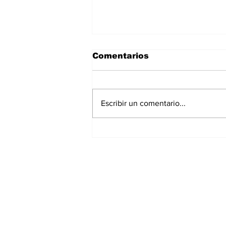
Comentarios
Escribir un comentario...
Desde Puebla, la
presidenta Sheinbaum
arrancará la Jornada
Nacional de
Suscríbete a nues
Reforestación