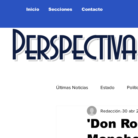
Inicio
Secciones
Contacto
Perspectiva
Últimas Noticias
Estado
Políti
Redacción.
30 abr 
Educación
Ciudad
Salu
'Don Ro