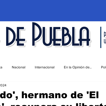
 de Puebla
P
ca
Nacional
Internacional
En la Opinión de...
Pol
2024
d
Ciencia y Tecnología
Cultura
Economía
Espec
do', hermano de 'El