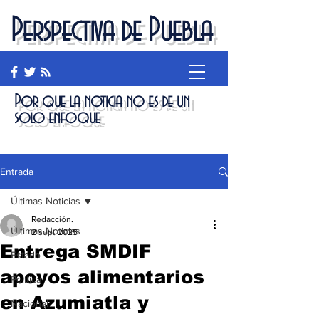
Perspectiva de Puebla
Por que la noticia no es de un
solo enfoque
Entrada
Últimas Noticias
Redacción.
Últimas Noticias
2 sept 2025
Entrega SMDIF
Estado
apoyos alimentarios
Política
en Azumiatla y
Nacional