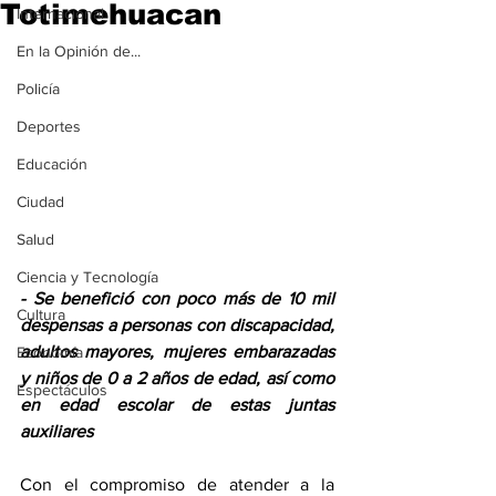
Totimehuacan
Internacional
En la Opinión de...
Policía
Deportes
Educación
Ciudad
Salud
Ciencia y Tecnología
- Se benefició con poco más de 10 mil 
Cultura
despensas a personas con discapacidad, 
adultos mayores, mujeres embarazadas 
Economía
y niños de 0 a 2 años de edad, así como 
Espectáculos
en edad escolar de estas juntas 
auxiliares
Con el compromiso de atender a la 