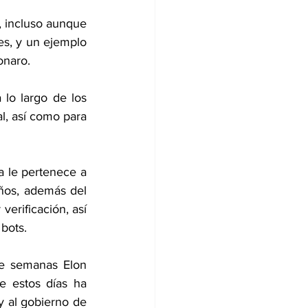
, incluso aunque 
es, y un ejemplo 
onaro.
lo largo de los 
l, así como para 
a le pertenece a 
ños, además del 
rificación, así 
bots.
e semanas Elon 
 estos días ha 
y al gobierno de 