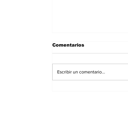
Comentarios
Escribir un comentario...
Gobierno del Estado
brinda apoyo a
connacional repatriado
desde Estados Unidos
Suscríbete a nues