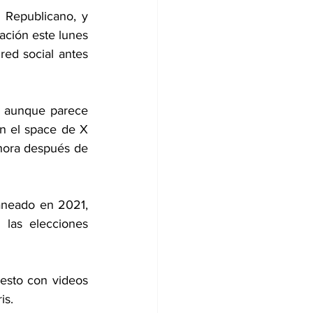
 Republicano, y 
ción este lunes 
ed social antes 
 aunque parece 
n el space de X 
 hora después de 
aneado en 2021, 
 las elecciones 
esto con videos 
is.