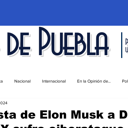
 de Puebla
P
ca
Nacional
Internacional
En la Opinión de...
Pol
2024
d
Ciencia y Tecnología
Cultura
Economía
Espec
sta de Elon Musk a 