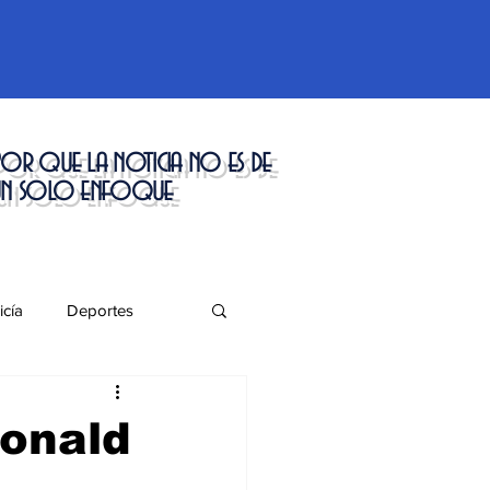
or que la noticia no es de
un solo enfoque
icía
Deportes
táculos
Donald