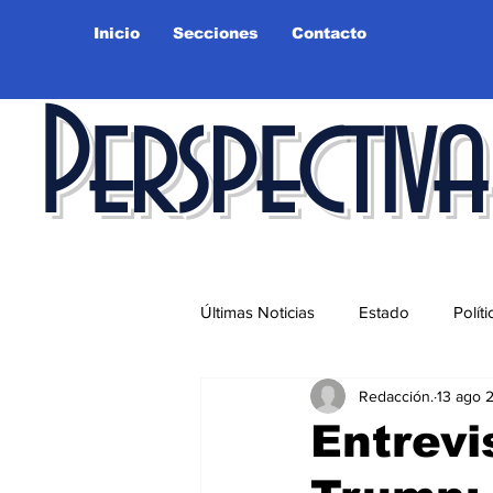
Inicio
Secciones
Contacto
Perspectiva
Últimas Noticias
Estado
Políti
Redacción.
13 ago 
Educación
Ciudad
Salu
Entrevi