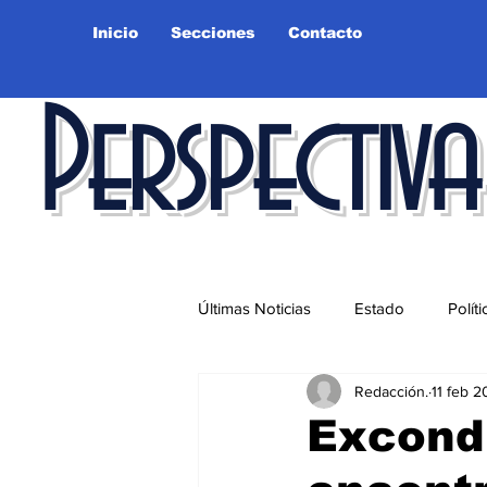
Inicio
Secciones
Contacto
Perspectiva
Últimas Noticias
Estado
Políti
Redacción.
11 feb 
Educación
Ciudad
Salu
Excond