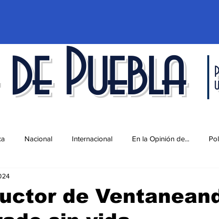
 de Puebla
P
ca
Nacional
Internacional
En la Opinión de...
Pol
2024
d
Ciencia y Tecnología
Cultura
Economía
Espec
uctor de Ventanean