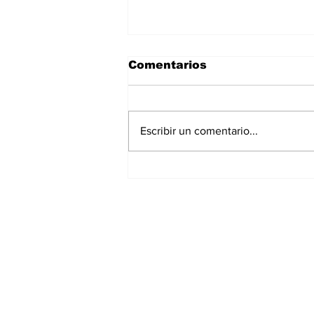
Comentarios
Escribir un comentario...
Fallece una de las
grandes estrellas del
cine mexicano a los 95
años
Suscríbete a nues