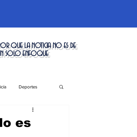
or que la noticia no es de
un solo enfoque
icía
Deportes
táculos
do es