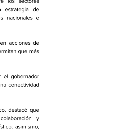
e los sectores 
 estrategia de 
s nacionales e 
 en acciones de 
ermitan que más 
 el gobernador 
una conectividad 
o, destacó que 
olaboración y 
ico; asimismo, 