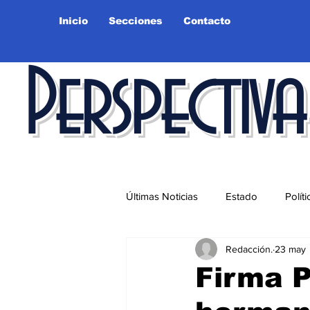
Inicio
Secciones
Contacto
Perspectiva
Últimas Noticias
Estado
Políti
Redacción.
23 may
Educación
Ciudad
Salu
Firma 