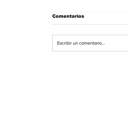
Comentarios
Escribir un comentario...
Continúa Chedraui con
monitoreo ante
temporada de lluvias
desde la DGERI
Suscríbete a nues