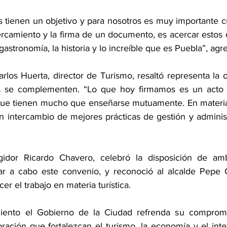
tienen un objetivo y para nosotros es muy importante cu
rcamiento y la firma de un documento, es acercar estos d
a gastronomía, la historia y lo increíble que es Puebla”, agr
rlos Huerta, director de Turismo, resaltó representa la o
 se complementen. “Lo que hoy firmamos es un acto 
que tienen mucho que enseñarse mutuamente. En materia
en intercambio de mejores prácticas de gestión y administ
gidor Ricardo Chavero, celebró la disposición de amb
var a cabo este convenio, y reconoció al alcalde Pepe 
cer el trabajo en materia turística.
ento el Gobierno de la Ciudad refrenda su compromi
ración que fortalezcan el turismo, la economía y el inte