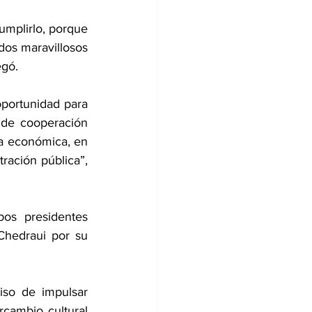
mplirlo, porque 
os maravillosos 
egó.
portunidad para 
de cooperación 
 económica, en 
ración pública”, 
os presidentes 
Chedraui por su 
so de impulsar 
rcambio cultural 