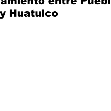
amiento entre Pueb
 y Huatulco