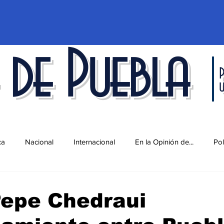
 de Puebla
P
ca
Nacional
Internacional
En la Opinión de...
Pol
d
Ciencia y Tecnología
Cultura
Economía
Espec
Pepe Chedraui