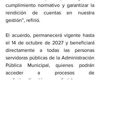
cumplimiento normativo y garantizar la 
rendición de cuentas en nuestra 
gestión”, refirió.
El acuerdo, permanecerá vigente hasta 
el 14 de octubre de 2027 y beneficiará 
directamente a todas las personas 
servidoras públicas de la Administración 
Pública Municipal, quienes podrán 
acceder a procesos de 
profesionalización que fortalezcan su 
labor y contribuyan a una mejor 
atención a la ciudadanía.
Con esta firma, el Gobierno de la Ciudad 
y el Poder Judicial del Estado refrendan 
su compromiso con la excelencia 
institucional, el trabajo coordinado y el 