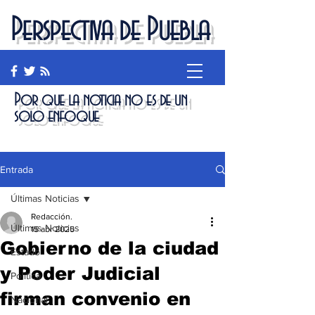
Perspectiva de Puebla
Por que la noticia no es de un
solo enfoque
Entrada
Últimas Noticias
Redacción.
Últimas Noticias
15 abr 2025
Gobierno de la ciudad
Estado
y Poder Judicial
Política
firman convenio en
Nacional