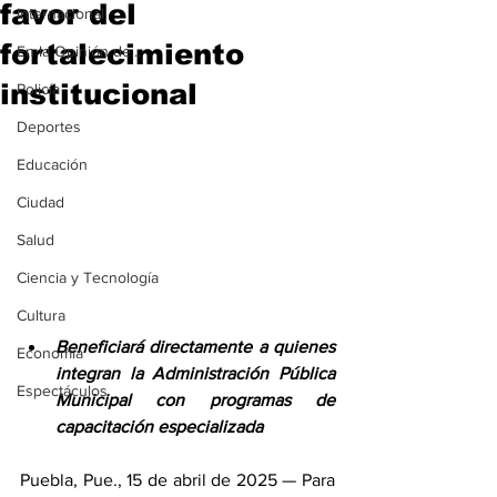
favor del
Internacional
fortalecimiento
En la Opinión de...
institucional
Policía
Deportes
Educación
Ciudad
Salud
Ciencia y Tecnología
Cultura
Beneficiará directamente a quienes 
Economía
integran la Administración Pública 
Espectáculos
Municipal con programas de 
capacitación especializada
Puebla, Pue., 15 de abril de 2025 — Para 