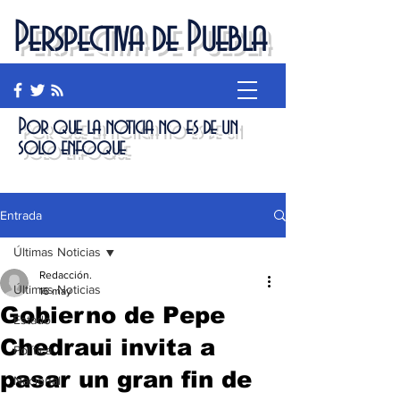
Perspectiva de Puebla
Por que la noticia no es de un
solo enfoque
Entrada
Últimas Noticias
Redacción.
Últimas Noticias
16 may
Gobierno de Pepe
Estado
Chedraui invita a
Política
pasar un gran fin de
Nacional