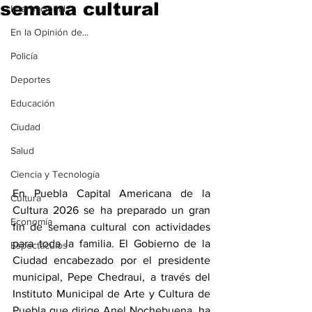
semana cultural
Internacional
En la Opinión de...
Policía
Deportes
Educación
Ciudad
Salud
Ciencia y Tecnología
En Puebla Capital Americana de la 
Cultura
Cultura 2026 se ha preparado un gran 
Economía
fin de semana cultural con actividades 
para toda la familia. El Gobierno de la 
Espectáculos
Ciudad encabezado por el presidente 
municipal, Pepe Chedraui, a través del 
Instituto Municipal de Arte y Cultura de 
Puebla que dirige Anel Nochebuena, ha 