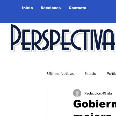
Inicio
Secciones
Contacto
Perspectiva
Últimas Noticias
Estado
Políti
Redacción.
19 abr
Educación
Ciudad
Salu
Gobier