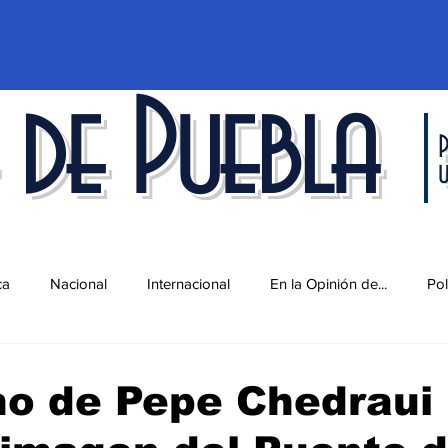
 de Puebla
P
ca
Nacional
Internacional
En la Opinión de...
Pol
d
Ciencia y Tecnología
Cultura
Economía
Espec
no de Pepe Chedraui