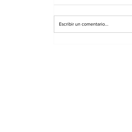
Escribir un comentario...
Continúa Chedraui con
monitoreo ante
temporada de lluvias
desde la DGERI
Suscríbete a nues