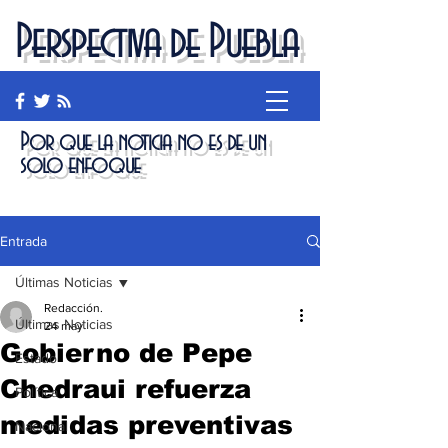
Perspectiva de Puebla
Por que la noticia no es de un
solo enfoque
Entrada
Últimas Noticias
Redacción.
Últimas Noticias
24 may
Gobierno de Pepe
Estado
Chedraui refuerza
Política
medidas preventivas
Nacional