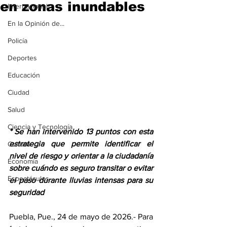
en zonas inundables
Internacional
En la Opinión de...
Policía
Deportes
Educación
Ciudad
Salud
Ciencia y Tecnología
* Se han intervenido 13 puntos con esta 
estrategia que permite identificar el 
Cultura
nivel de riesgo y orientar a la ciudadanía 
Economía
sobre cuándo es seguro transitar o evitar 
Espectáculos
el paso durante lluvias intensas para su 
seguridad
Puebla, Pue., 24 de mayo de 2026.- Para 