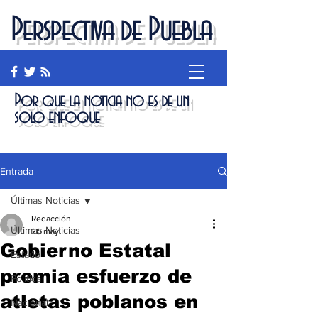
Perspectiva de Puebla
Por que la noticia no es de un
solo enfoque
Entrada
Últimas Noticias
Redacción.
Últimas Noticias
20 may
Gobierno Estatal
Estado
premia esfuerzo de
Política
atletas poblanos en
Nacional