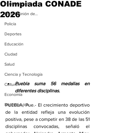
Olimpiada CONADE
Internacional
2026
En la Opinión de...
Policía
Deportes
Educación
Ciudad
Salud
Ciencia y Tecnología
Puebla suma 56 medallas en 
Cultura
diferentes disciplinas.
Economía
Espectáculos
PUEBLA, Pue.- El crecimiento deportivo 
de la entidad refleja una evolución 
positiva, pese a competir en 38 de las 51 
disciplinas convocadas, señaló el 