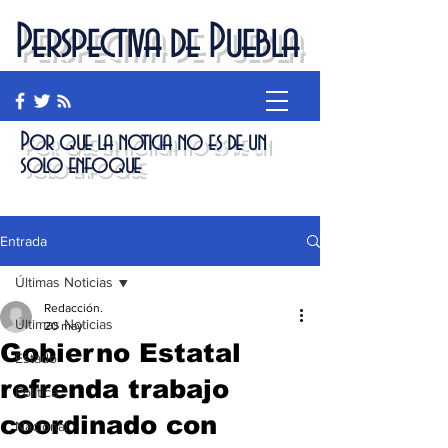
Perspectiva de Puebla
Por que la noticia no es de un
solo enfoque
Entrada
Últimas Noticias
Redacción.
Últimas Noticias
20 may
Gobierno Estatal
Estado
refrenda trabajo
Política
coordinado con
Nacional