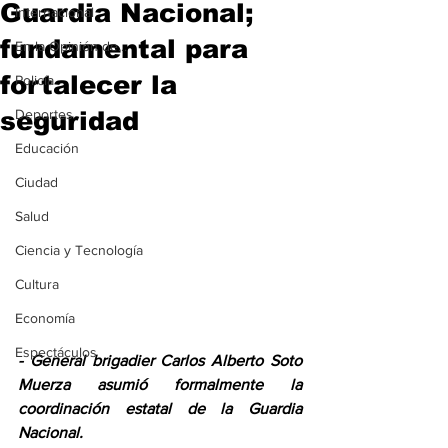
Guardia Nacional;
Internacional
fundamental para
En la Opinión de...
fortalecer la
Policía
seguridad
Deportes
Educación
Ciudad
Salud
Ciencia y Tecnología
Cultura
Economía
Espectáculos
- General brigadier Carlos Alberto Soto 
Muerza asumió formalmente la 
coordinación estatal de la Guardia 
Nacional.