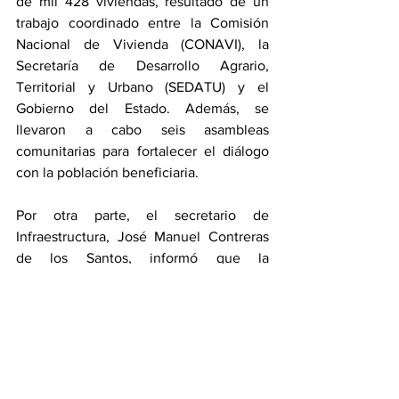
de mil 428 viviendas, resultado de un 
trabajo coordinado entre la Comisión 
Nacional de Vivienda (CONAVI), la 
Secretaría de Desarrollo Agrario, 
Territorial y Urbano (SEDATU) y el 
Gobierno del Estado. Además, se 
llevaron a cabo seis asambleas 
comunitarias para fortalecer el diálogo 
con la población beneficiaria.
Por otra parte, el secretario de 
Infraestructura, José Manuel Contreras 
de los Santos, informó que la 
dependencia opera 29 equipos de 
maquinaria pesada distribuidos en 10 
municipios de la Sierra Norte para 
ejecutar acciones preventivas y de 
atención inmediata. Entre los trabajos 
destacan el desazolve y protección de 