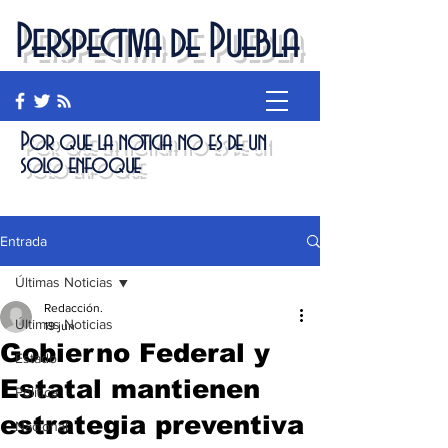
Perspectiva de Puebla
Por que la noticia no es de un
solo enfoque
Entrada
Últimas Noticias
Redacción.
Últimas Noticias
19 jun
Gobierno Federal y
Estado
Estatal mantienen
Política
estrategia preventiva
Nacional