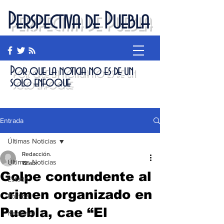
Perspectiva de Puebla
Por que la noticia no es de un
solo enfoque
Entrada
Últimas Noticias
Redacción.
Últimas Noticias
19 abr
Golpe contundente al
Estado
crimen organizado en
Política
Puebla, cae “El
Nacional