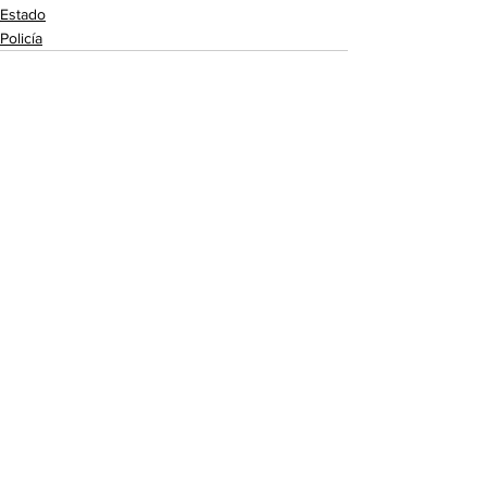
Estado
Policía
Ver todo
Entradas recientes