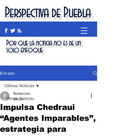
Perspectiva de Puebla
Por que la noticia no es de un
solo enfoque
Entrada
Últimas Noticias
Redacción.
Últimas Noticias
24 jun
Impulsa Chedraui
Estado
“Agentes Imparables”,
Política
estrategia para
Nacional