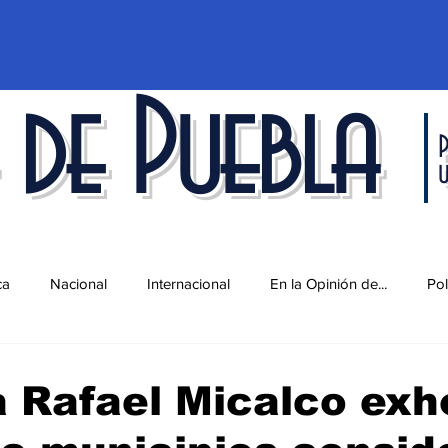
 de Puebla
P
ca
Nacional
Internacional
En la Opinión de...
Pol
d
Ciencia y Tecnología
Cultura
Economía
Espec
 Rafael Micalco exh