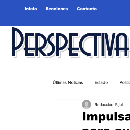
Inicio
Secciones
Contacto
Perspectiva
Últimas Noticias
Estado
Políti
Redacción.
5 jul
Educación
Ciudad
Salu
Impulsa