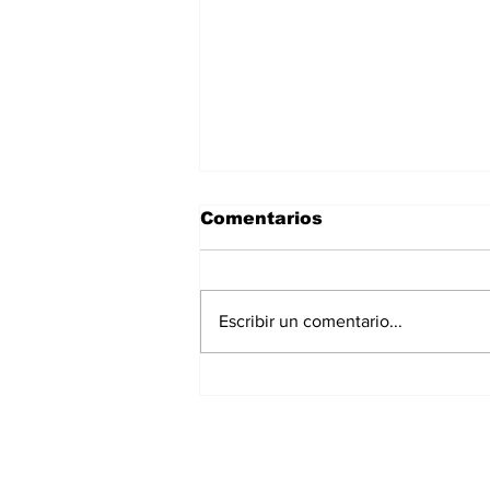
Comentarios
Escribir un comentario...
Gobierno Estatal y
Congreso acuerdan
mesas de trabajo con
motociclistas para
Suscríbete a nues
analizar la Ley de