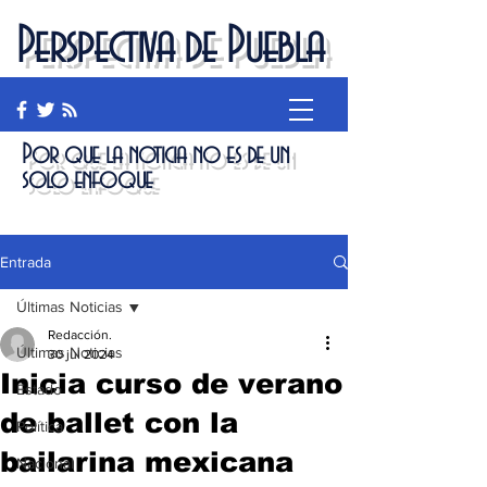
Perspectiva de Puebla
Por que la noticia no es de un
solo enfoque
Entrada
Últimas Noticias
Redacción.
Últimas Noticias
30 jul 2024
Inicia curso de verano
Estado
de ballet con la
Política
bailarina mexicana
Nacional