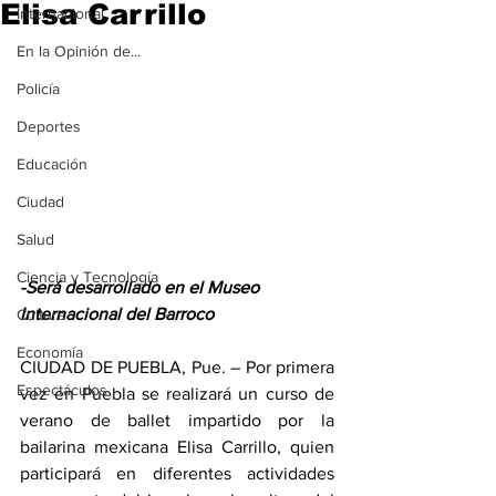
Elisa Carrillo
Internacional
En la Opinión de...
Policía
Deportes
Educación
Ciudad
Salud
Ciencia y Tecnología
-Será desarrollado en el Museo 
Internacional del Barroco
Cultura
Economía
CIUDAD DE PUEBLA, Pue. – Por primera 
Espectáculos
vez en Puebla se realizará un curso de 
verano de ballet impartido por la 
bailarina mexicana Elisa Carrillo, quien 
participará en diferentes actividades 