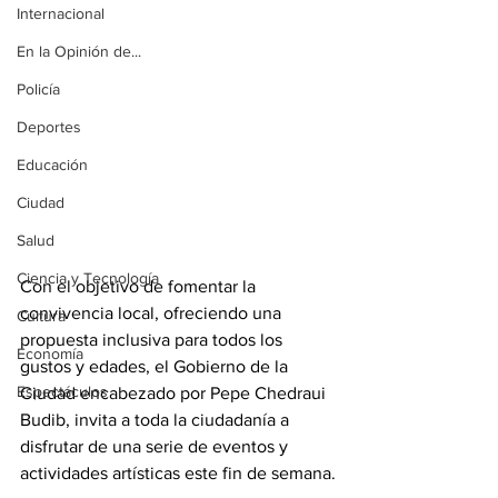
Internacional
En la Opinión de...
Policía
Deportes
Educación
Ciudad
Salud
Ciencia y Tecnología
Con el objetivo de fomentar la 
convivencia local, ofreciendo una 
Cultura
propuesta inclusiva para todos los 
Economía
gustos y edades, el Gobierno de la 
Espectáculos
Ciudad encabezado por Pepe Chedraui 
Budib, invita a toda la ciudadanía a 
disfrutar de una serie de eventos y 
actividades artísticas este fin de semana.