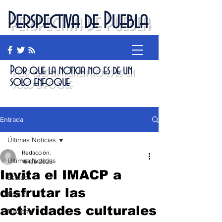
Perspectiva de Puebla
Por que la noticia no es de un
solo enfoque
Entrada
Últimas Noticias
Redacción.
Últimas Noticias
16 feb 2025
Invita el IMACP a
Estado
disfrutar las
Política
actividades culturales
Nacional