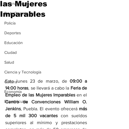
las Mujeres
Internacional
Imparables
En la Opinión de...
Policía
Deportes
Educación
Ciudad
Salud
Ciencia y Tecnología
Este lunes 23 de marzo, de 
09:00 a 
Cultura
14:00 horas
, se llevará a cabo la 
Feria de 
Economía
Empleo de las Mujeres Imparables
 en el 
Espectáculos
Centro de Convenciones William O. 
Jenkins
, Puebla. El evento ofrecerá 
más 
de 5 mil 300 vacantes
 con sueldos 
superiores al mínimo y prestaciones 