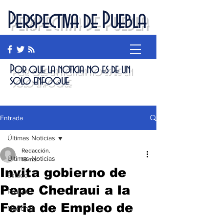
Perspectiva de Puebla
Por que la noticia no es de un
solo enfoque
Entrada
Últimas Noticias
Redacción.
Últimas Noticias
19 mar
Invita gobierno de
Estado
Pepe Chedraui a la
Política
Feria de Empleo de
Nacional