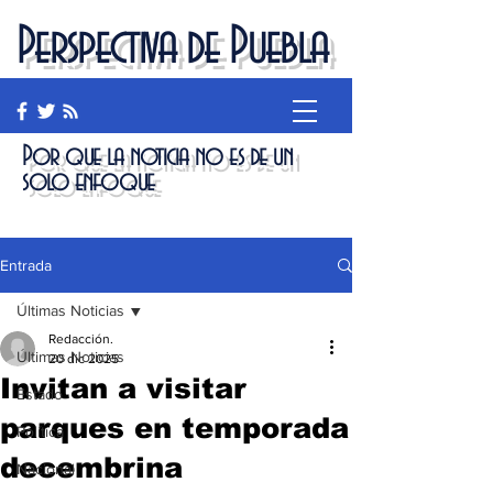
Perspectiva de Puebla
Por que la noticia no es de un
solo enfoque
Entrada
Últimas Noticias
Redacción.
Últimas Noticias
20 dic 2025
Invitan a visitar
Estado
parques en temporada
Política
decembrina
Nacional