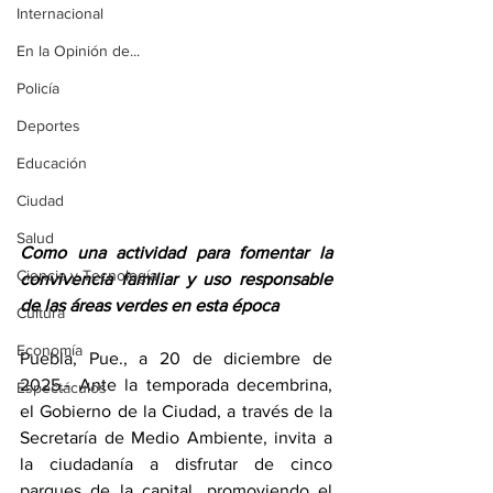
Internacional
En la Opinión de...
Policía
Deportes
Educación
Ciudad
Salud
Como una actividad para fomentar la 
Ciencia y Tecnología
convivencia familiar y uso responsable 
de las áreas verdes en esta época
Cultura
Economía
Puebla, Pue., a 20 de diciembre de 
2025.- Ante la temporada decembrina, 
Espectáculos
el Gobierno de la Ciudad, a través de la 
Secretaría de Medio Ambiente, invita a 
la ciudadanía a disfrutar de cinco 
parques de la capital, promoviendo el 