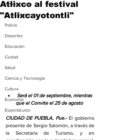
Atlixco al festival
Internacional
"Atlixcayotontli"
En la Opinión de...
Policía
Deportes
Educación
Ciudad
Salud
Ciencia y Tecnología
Cultura
Será el 01 de septiembre, mientras 
Economía
que el Convite el 25 de agosto
Espectáculos
CIUDAD DE PUEBLA, Pue.-
 El gobierno 
presente de Sergio Salomón, a través de 
la Secretaría de Turismo, y en 