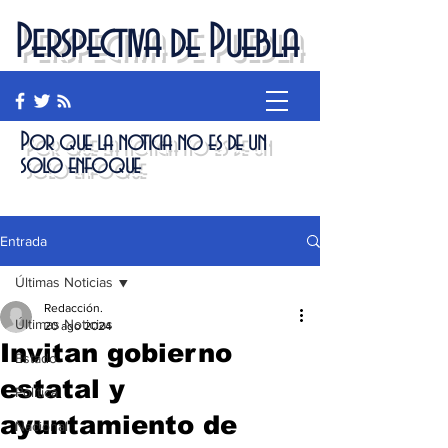
Perspectiva de Puebla
Por que la noticia no es de un
solo enfoque
Entrada
Últimas Noticias
Redacción.
Últimas Noticias
20 ago 2024
Invitan gobierno
Estado
estatal y
Política
ayuntamiento de
Nacional