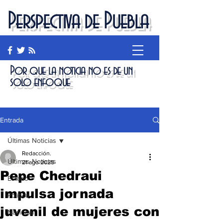
Perspectiva de Puebla
Por que la noticia no es de un
solo enfoque
Entrada
Últimas Noticias
Redacción.
Últimas Noticias
21 ago 2025
Pepe Chedraui
Estado
impulsa jornada
Política
juvenil de mujeres con
Nacional