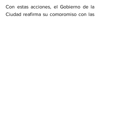
Con estas acciones, el Gobierno de la 
Ciudad reafirma su compromiso con las 
juventudes poblanas, garantizando 
espacios dignos para todas y todos, 
contribuyendo a la construcción de una 
capital con orden, inclusión y 
oportunidades para la ciudadanía.
Ciudad
Cultura
Ver todo
Entradas recientes