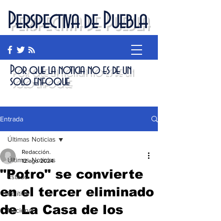
Perspectiva de Puebla
Por que la noticia no es de un
solo enfoque
Entrada
Últimas Noticias
Redacción.
Últimas Noticias
12 ago 2024
"Potro" se convierte
Estado
en el tercer eliminado
Política
de La Casa de los
Nacional