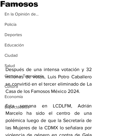
Famosos
Internacional
En la Opinión de...
Policía
Deportes
Educación
Ciudad
Salud
Después de una intensa votación y 32 
Ciencia y Tecnología
millones de votos, Luis Potro Caballero 
se convirtió en el tercer eliminado de La 
Cultura
Casa de los Famosos México 2024.
Economía
Esta semana en LCDLFM, Adrián 
Espectáculos
Marcelo ha sido el centro de una 
polémica luego de que la Secretaría de 
las Mujeres de la CDMX lo señalara por 
violencia de género en contra de Gala 