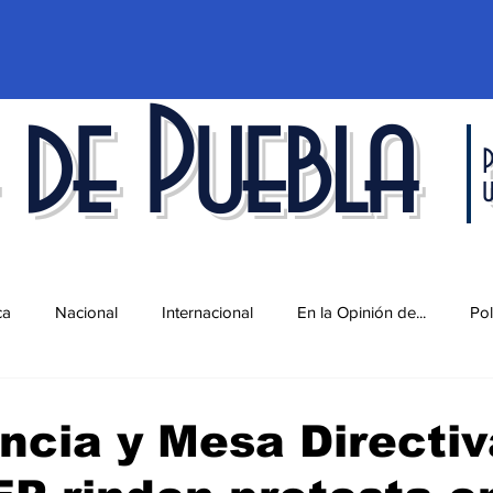
 de Puebla
P
ca
Nacional
Internacional
En la Opinión de...
Pol
d
Ciencia y Tecnología
Cultura
Economía
Espec
ncia y Mesa Directiv