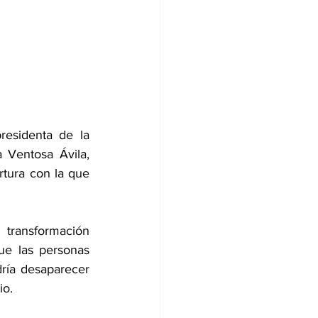
esidenta de la 
Ventosa Ávila, 
rtura con la que 
transformación 
ue las personas 
dría desaparecer 
io.