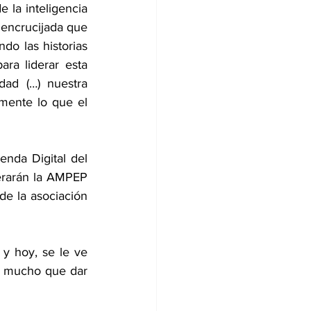
 la inteligencia 
a encrucijada que 
o las historias 
ra liderar esta 
ad (…) nuestra 
mente lo que el 
nda Digital del 
erarán la AMPEP 
e la asociación 
 hoy, se le ve 
e mucho que dar 