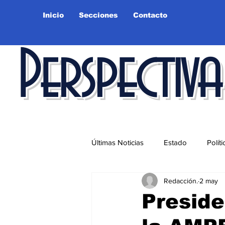
Inicio
Secciones
Contacto
Perspectiva
Últimas Noticias
Estado
Políti
Redacción.
2 may
Educación
Ciudad
Salu
Preside