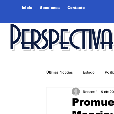
Inicio
Secciones
Contacto
Perspectiva
Últimas Noticias
Estado
Políti
Redacción.
9 dic 2
Educación
Ciudad
Salu
Promuev