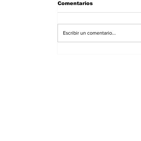
Comentarios
Escribir un comentario...
Gobierno Estatal y
Congreso acuerdan
mesas de trabajo con
motociclistas para
Suscríbete a nues
analizar la Ley de
Movilidad