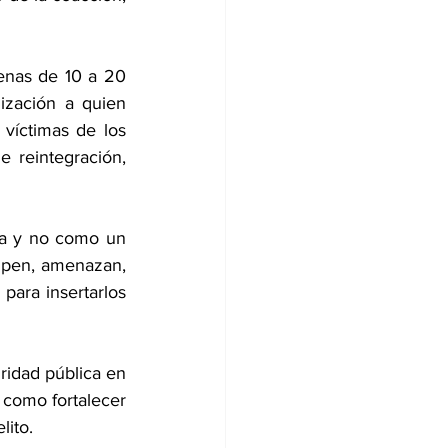
enas de 10 a 20 
zación a quien 
víctimas de los 
 reintegración, 
ma y no como un 
mpen, amenazan, 
ara insertarlos 
ridad pública en 
como fortalecer 
lito.