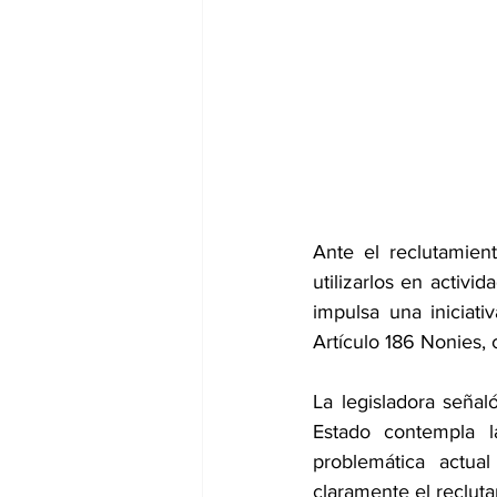
Ante el reclutamien
utilizarlos en activi
impulsa una iniciati
Artículo 186 Nonies, co
La legisladora señal
Estado contempla l
problemática actua
claramente el reclut