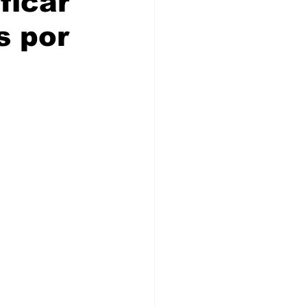
ficar
s por