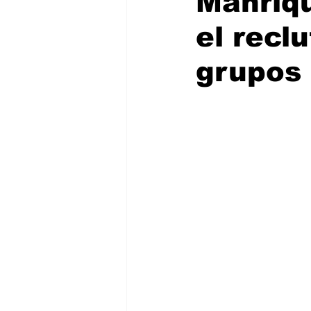
Manriqu
el recl
grupos 