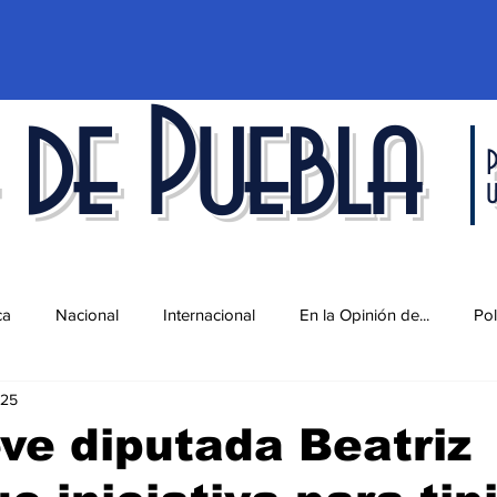
 de Puebla
P
ca
Nacional
Internacional
En la Opinión de...
Pol
025
d
Ciencia y Tecnología
Cultura
Economía
Espec
e diputada Beatriz