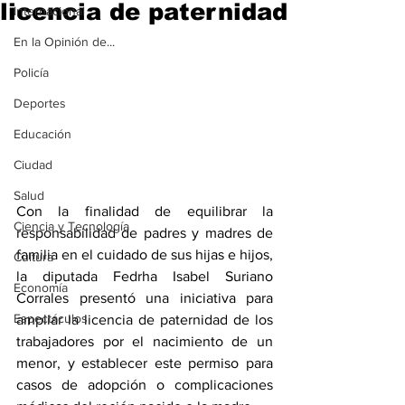
licencia de paternidad
Internacional
En la Opinión de...
Policía
Deportes
Educación
Ciudad
Salud
Con la finalidad de equilibrar la 
Ciencia y Tecnología
responsabilidad de padres y madres de 
familia en el cuidado de sus hijas e hijos, 
Cultura
la diputada Fedrha Isabel Suriano 
Economía
Corrales presentó una iniciativa para 
Espectáculos
ampliar la licencia de paternidad de los 
trabajadores por el nacimiento de un 
menor, y establecer este permiso para 
casos de adopción o complicaciones 